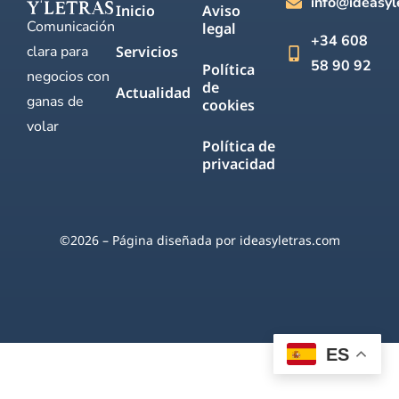
info@ideasyl
Inicio
Aviso
Comunicación
legal
+34 608
clara para
Servicios
58 90 92
Política
negocios con
de
Actualidad
ganas de
cookies
volar
Política de
privacidad
©2026 – Página diseñada por ideasyletras.com
ES