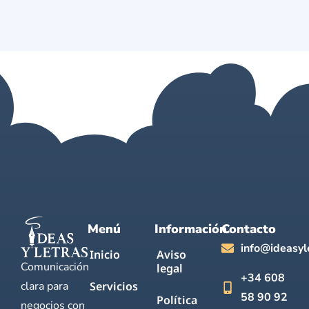
Menú
Información
Contacto
info@ideasyl
Inicio
Aviso
Comunicación
legal
+34 608
clara para
Servicios
58 90 92
Política
negocios con