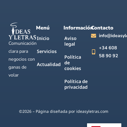
Menú
Información
Contacto
info@ideasyl
Inicio
Aviso
Comunicación
legal
+34 608
clara para
Servicios
58 90 92
Política
negocios con
de
Actualidad
ganas de
cookies
volar
Política de
privacidad
©2026 – Página diseñada por ideasyletras.com